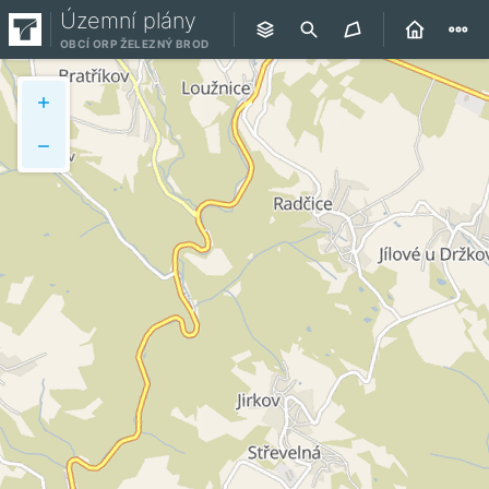
Územní plány
OBCÍ ORP ŽELEZNÝ BROD