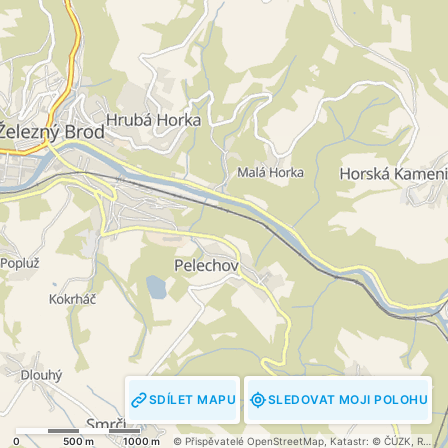
SDÍLET MAPU
SLEDOVAT MOJI POLOHU
0
500 m
1000 m
© Přispěvatelé OpenStreetMap
,
Katastr: © ČÚZK
,
RÚIAN: © ČÚZK