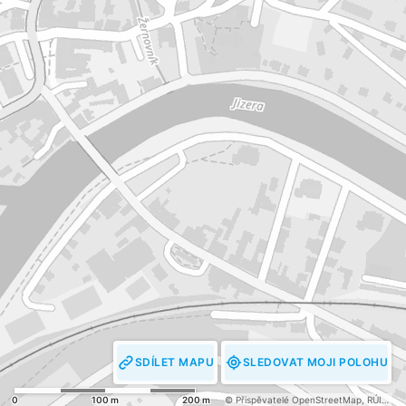
SDÍLET MAPU
SLEDOVAT MOJI POLOHU
0
100 m
200 m
© Přispěvatelé OpenStreetMap
,
RÚIAN: © ČÚZK