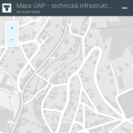
Mapa ÚAP - technická infrastruktura
ŽELEZNÝ BROD